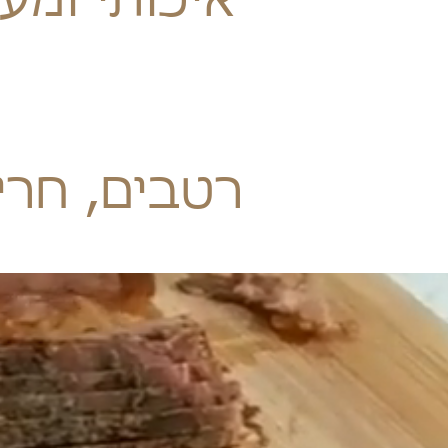
איכותי ומע
רטבים, חרי