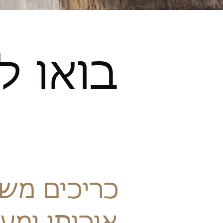
בואו ל
כריכים משו