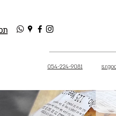
תפ
054-224-9081
s.r.g