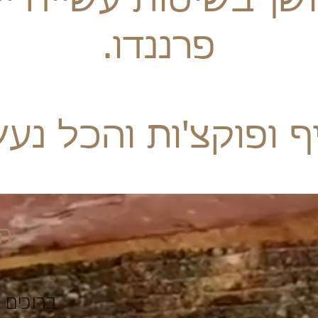
ושן בשיטות עשייה יי
פרננדו.
ף ופוקצ'ות והכל נע
הס
ברוכים 